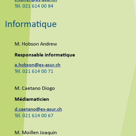
Tél. 021 614 00 84
Informatique
M. Hobson Andrew
Responsable informatique
a.hobson@es-asur.ch
Tél. 021 614 00 71
M. Caetano Diogo
Médiamaticien
d.caetano@es-asur.ch
Tél. 021 614 00 67
M. Moillen Joaquin