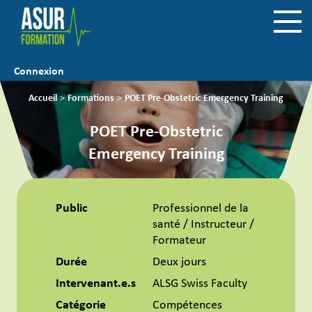
Connexion
Accueil
>
Formations
>
POET Pre-Obstetric Emergency Training
POET Pre-Obstetric
Emergency Training
Public
Professionnel de la
santé / Instructeur /
Formateur
Durée
Deux jours
Intervenant.e.s
ALSG Swiss Faculty
Catégorie
Compétences